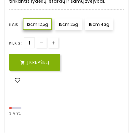
tinkantis lydekų, starkių ir šamų žvejybai.
12cm 12,5g
15cm 25g
18cm 43g
ILGIS :
KIEKIS :
Į KREPŠELĮ

3 vnt.