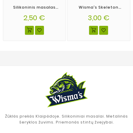
Silikoninis masalas
Wisma's Skeleton
Wisma's Memel Shad
spalva 18
spalva 03
2,50 €
3,00 €
Žūklės prekės Klaipėdoje. Silikoniniai masalai. Metalinės
šeryklos žuvims. Priemonės stintų žvejybai.