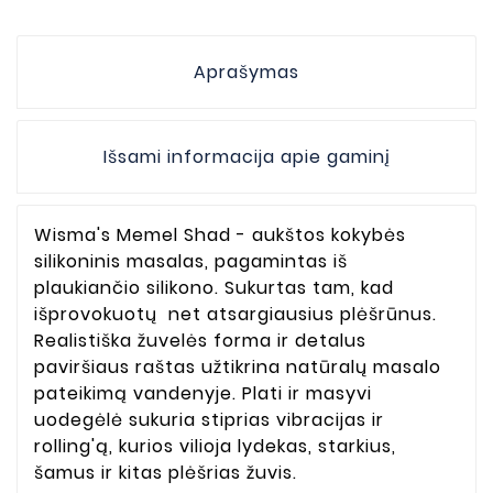
Aprašymas
Išsami informacija apie gaminį
Wisma's Memel Shad - aukštos kokybės
silikoninis masalas, pagamintas iš
plaukiančio silikono. Sukurtas tam, kad
išprovokuotų net atsargiausius plėšrūnus.
Realistiška žuvelės forma ir detalus
paviršiaus raštas užtikrina natūralų masalo
pateikimą vandenyje. Plati ir masyvi
uodegėlė sukuria stiprias vibracijas ir
rolling'ą, kurios vilioja lydekas, starkius,
šamus ir kitas plėšrias žuvis.