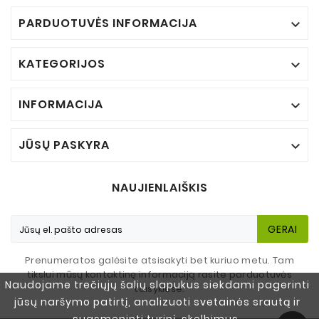
PARDUOTUVĖS INFORMACIJA

KATEGORIJOS

INFORMACIJA

JŪSŲ PASKYRA

NAUJIENLAIŠKIS
GERAI
Prenumeratos galėsite atsisakyti bet kuriuo metu. Tam
tikslui mūsų kontaktinę informaciją rasite parduotuvės
Naudojame trečiųjų šalių slapukus siekdami pagerinti
taisyklėse.
jūsų naršymo patirtį, analizuoti svetainės srautą ir