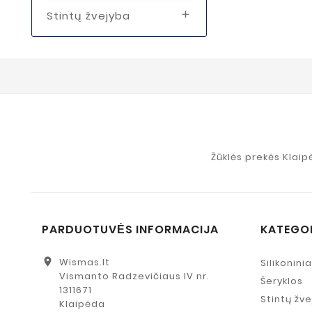
Stintų žvejyba

Žūklės prekės Klaip
PARDUOTUVĖS INFORMACIJA
KATEGO
location_on
Wismas.lt
Silikonini
Vismanto Radzevičiaus IV nr.
Šeryklos
1311671
Stintų žv
Klaipėda