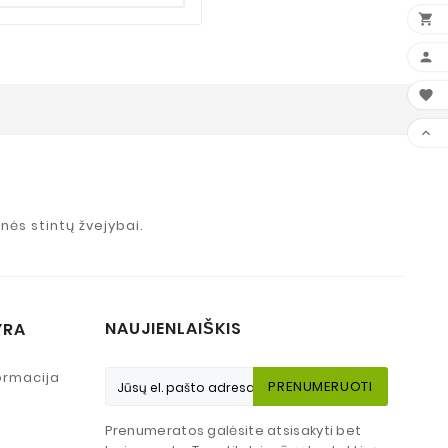




nės stintų žvejybai.
NAUJIENLAIŠKIS
YRA
ormacija
PRENUMERUOTI
Prenumeratos galėsite atsisakyti bet