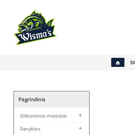
S
home
Pagrindinis
Silikoniniai masalai

Šeryklos
