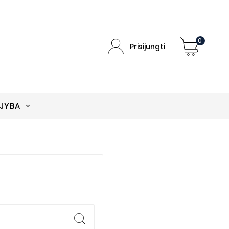
0
Prisijungti
EJYBA