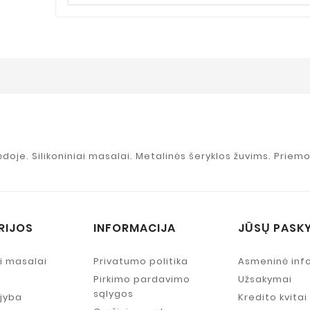
ėdoje. Silikoniniai masalai. Metalinės šeryklos žuvims. Priemo
RIJOS
INFORMACIJA
JŪSŲ PASK
ai masalai
Privatumo politika
Asmeninė inf
Pirkimo pardavimo
Užsakymai
sąlygos
ejyba
Kredito kvitai