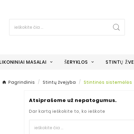
ILIKONINIAI MASALAI
ŠERYKLOS
STINTŲ ŽV
Pagrindinis
Stintų žvejyba
Stintinės sistemėlės
Atsiprašome už nepatogumus.
Dar kartą ieškokite to, ko ieškote