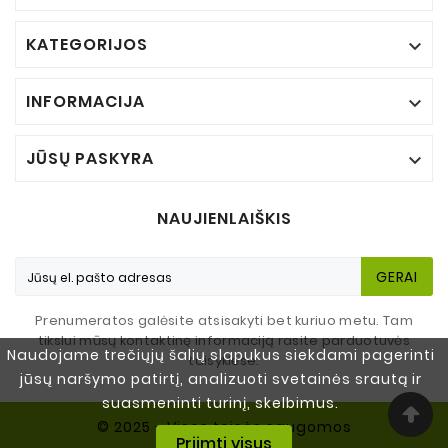
KATEGORIJOS

INFORMACIJA

JŪSŲ PASKYRA

NAUJIENLAIŠKIS
GERAI
Prenumeratos galėsite atsisakyti bet kuriuo metu. Tam
tikslui mūsų kontaktinę informaciją rasite parduotuvės
Naudojame trečiųjų šalių slapukus siekdami pagerinti
taisyklėse.
jūsų naršymo patirtį, analizuoti svetainės srautą ir
suasmeninti turinį, skelbimus.
© 2025 - Visos teisės saugomos
Priimti visus