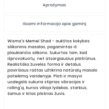
Aprašymas
Išsami informacija apie gaminį
Wisma's Memel Shad - aukštos kokybės
silikoninis masalas, pagamintas iš
plaukiančio silikono. Sukurtas tam, kad
išprovokuotų net atsargiausius plėšrūnus.
Realistiška žuvelės forma ir detalus
paviršiaus raštas užtikrina natūralų masalo
pateikimą vandenyje. Plati ir masyvi
uodegėlė sukuria stiprias vibracijas ir
rolling'ą, kurios vilioja lydekas, starkius,
šamus ir kitas plėšrias žuvis.