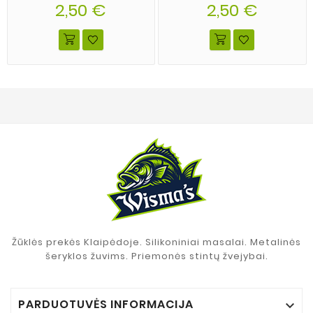
spalva 08
2,50 €
spalva 03
2,50 €
Žūklės prekės Klaipėdoje. Silikoniniai masalai. Metalinės
šeryklos žuvims. Priemonės stintų žvejybai.
PARDUOTUVĖS INFORMACIJA
