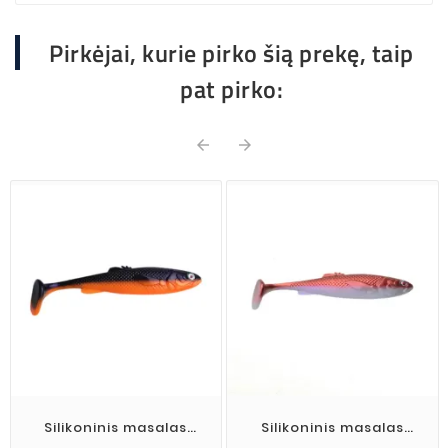
Pirkėjai, kurie pirko šią prekę, taip
pat pirko:


Silikoninis masalas
Silikoninis masalas
Wisma's Memel Shad
Wisma's Memel Shad