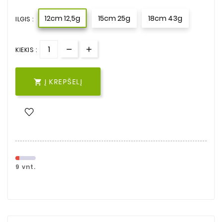
12cm 12,5g
15cm 25g
18cm 43g
ILGIS :
KIEKIS :
Į KREPŠELĮ

9 vnt.