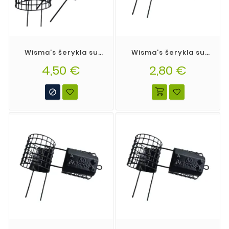
Wisma's šerykla su
Wisma's šerykla su
ragais dydis XXL
ragais dydis XL
4,50 €
50*70mm
2,80 €
39*40mm
