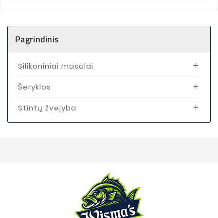
85 g
(1)
105 g
(1)
Pagrindinis
Silikoniniai masalai

Šeryklos

Stintų žvejyba
