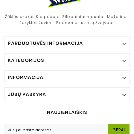
Žūklės prekės Klaipėdoje. Silikoniniai masalai. Metalinės
šeryklos žuvims. Priemonės stintų žvejybai.
PARDUOTUVĖS INFORMACIJA

KATEGORIJOS

INFORMACIJA

JŪSŲ PASKYRA

NAUJIENLAIŠKIS
GERAI