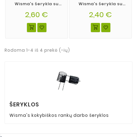
Wisma's šerykla su
Wisma's šerykla su
ragais dydis L
ragais dydis M
2,60 €
39*35mm
2,40 €
39*30mm
Rodoma 1-4 iš 4 prekė (-ių)
ŠERYKLOS
Wisma's kokybiškos rankų darbo šeryklos