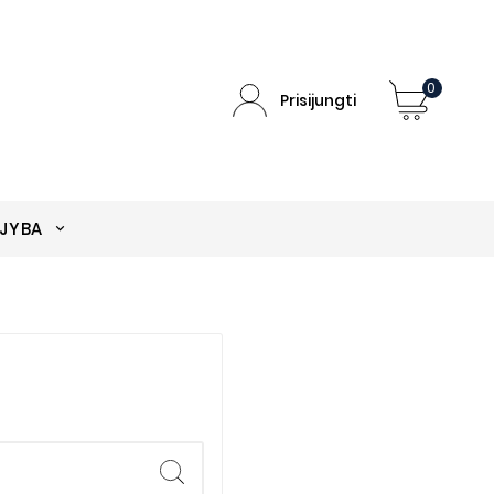
0
Prisijungti
EJYBA