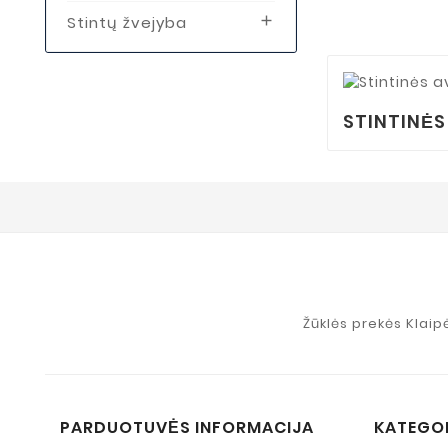
Stintų žvejyba

STINTINĖS
Žūklės prekės Klaip
PARDUOTUVĖS INFORMACIJA
KATEGO