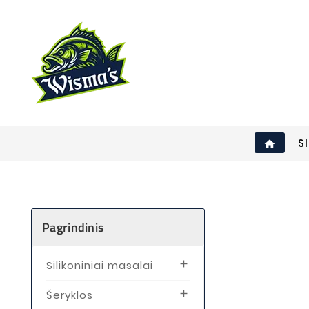
S
home
Pagrindinis
Silikoniniai masalai

Šeryklos
