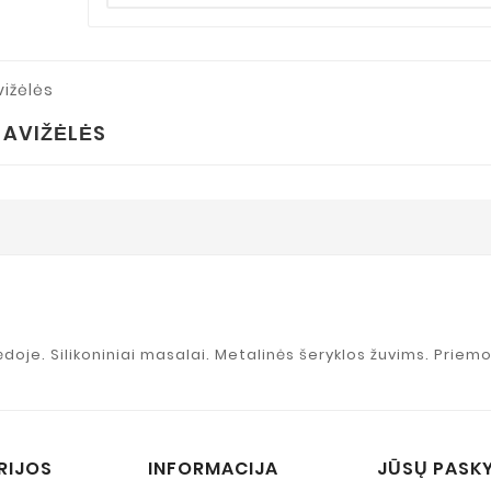
 AVIŽĖLĖS
ėdoje. Silikoniniai masalai. Metalinės šeryklos žuvims. Priemo
RIJOS
INFORMACIJA
JŪSŲ PASK