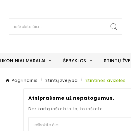
ILIKONINIAI MASALAI
ŠERYKLOS
STINTŲ ŽV
Pagrindinis
Stintų žvejyba
Stintinės avižėlės
Atsiprašome už nepatogumus.
Dar kartą ieškokite to, ko ieškote