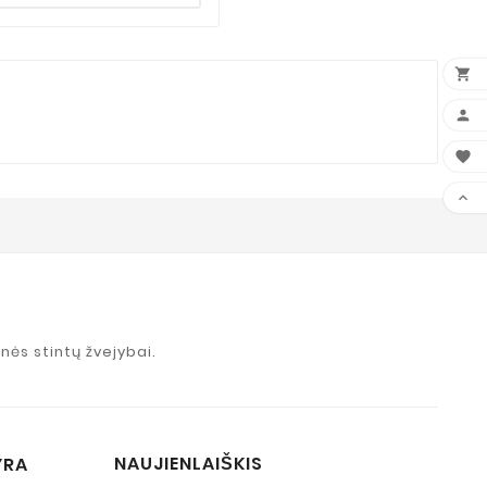




nės stintų žvejybai.
NAUJIENLAIŠKIS
YRA