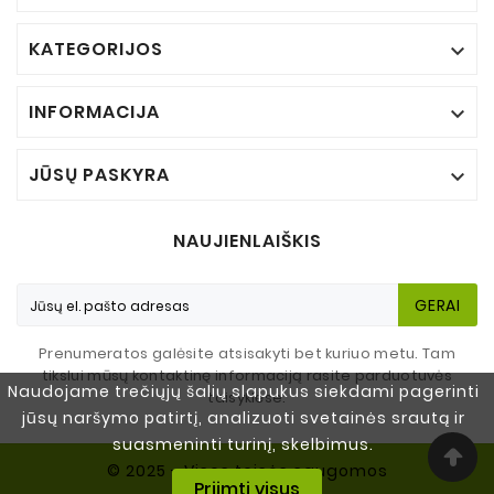
KATEGORIJOS

INFORMACIJA

JŪSŲ PASKYRA

NAUJIENLAIŠKIS
GERAI
Prenumeratos galėsite atsisakyti bet kuriuo metu. Tam
tikslui mūsų kontaktinę informaciją rasite parduotuvės
Naudojame trečiųjų šalių slapukus siekdami pagerinti
taisyklėse.
jūsų naršymo patirtį, analizuoti svetainės srautą ir
suasmeninti turinį, skelbimus.
© 2025 - Visos teisės saugomos
Priimti visus