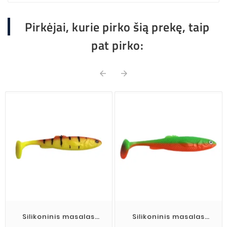
Pirkėjai, kurie pirko šią prekę, taip
pat pirko:


Silikoninis masalas
Silikoninis masalas
Wisma's Memel Shad
Wisma's Memel Shad