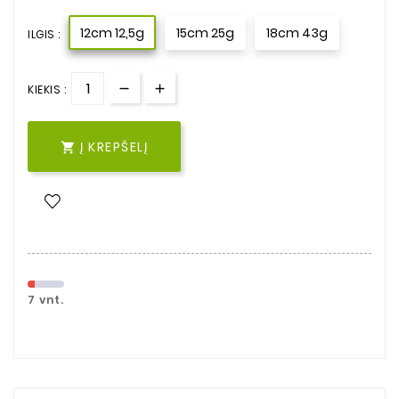
12cm 12,5g
15cm 25g
18cm 43g
ILGIS :
KIEKIS :
Į KREPŠELĮ

7 vnt.