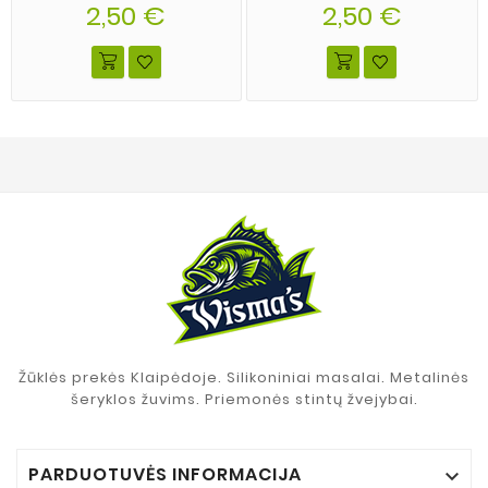
spalva 20
2,50 €
spalva 06
2,50 €
Žūklės prekės Klaipėdoje. Silikoniniai masalai. Metalinės
šeryklos žuvims. Priemonės stintų žvejybai.
PARDUOTUVĖS INFORMACIJA
