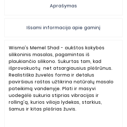
Aprašymas
Išsami informacija apie gaminį
Wisma's Memel Shad - aukštos kokybės
silikoninis masalas, pagamintas iš
plaukiančio silikono. Sukurtas tam, kad
išprovokuotų net atsargiausius plėšrūnus.
Realistiška žuvelės forma ir detalus
paviršiaus raštas užtikrina natūralų masalo
pateikimą vandenyje. Plati ir masyvi
uodegėlė sukuria stiprias vibracijas ir
rolling'ą, kurios vilioja lydekas, starkius,
šamus ir kitas plėšrias žuvis.