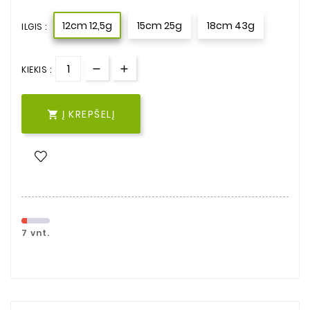
12cm 12,5g
15cm 25g
18cm 43g
ILGIS :
KIEKIS :
Į KREPŠELĮ

7 vnt.