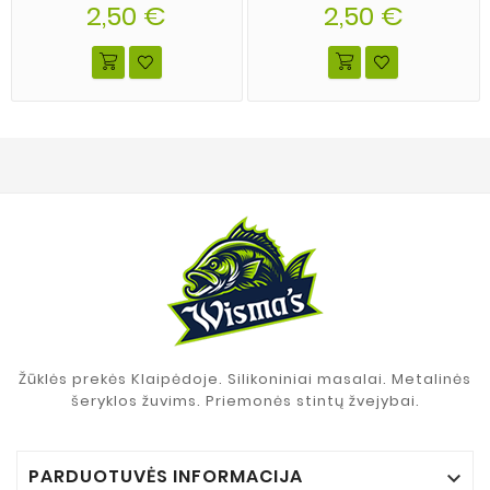
2,50 €
spalva 01
2,50 €
spalva 16
Žūklės prekės Klaipėdoje. Silikoniniai masalai. Metalinės
šeryklos žuvims. Priemonės stintų žvejybai.
PARDUOTUVĖS INFORMACIJA
