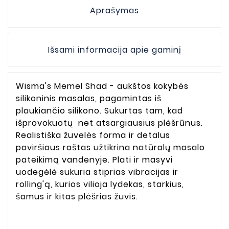
Aprašymas
Išsami informacija apie gaminį
Wisma's Memel Shad - aukštos kokybės
silikoninis masalas, pagamintas iš
plaukiančio silikono. Sukurtas tam, kad
išprovokuotų net atsargiausius plėšrūnus.
Realistiška žuvelės forma ir detalus
paviršiaus raštas užtikrina natūralų masalo
pateikimą vandenyje. Plati ir masyvi
uodegėlė sukuria stiprias vibracijas ir
rolling'ą, kurios vilioja lydekas, starkius,
šamus ir kitas plėšrias žuvis.