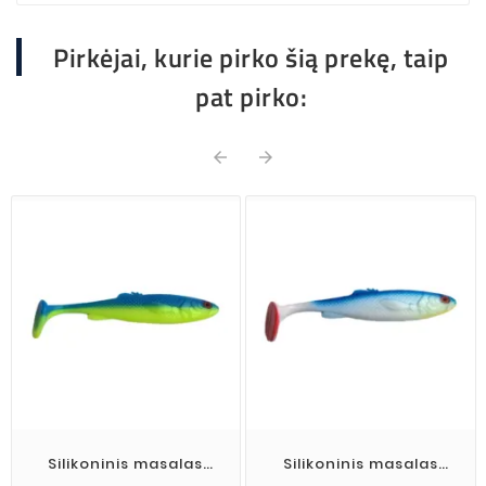
Pirkėjai, kurie pirko šią prekę, taip
pat pirko:


Silikoninis masalas
Silikoninis masalas
Wisma's Memel Shad
Wisma's Memel Shad