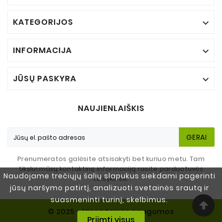
KATEGORIJOS

INFORMACIJA

JŪSŲ PASKYRA

NAUJIENLAIŠKIS
GERAI
Prenumeratos galėsite atsisakyti bet kuriuo metu. Tam
tikslui mūsų kontaktinę informaciją rasite parduotuvės
Naudojame trečiųjų šalių slapukus siekdami pagerinti
taisyklėse.
jūsų naršymo patirtį, analizuoti svetainės srautą ir
suasmeninti turinį, skelbimus.
© 2025 - Visos teisės saugomos
Priimti visus