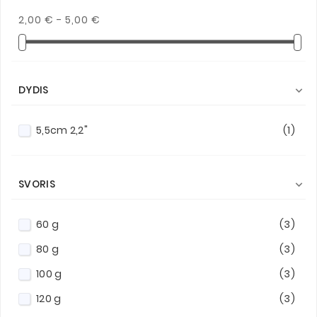
2,00 € - 5,00 €
DYDIS

5,5cm 2,2"
(1)
SVORIS

60 g
(3)
80 g
(3)
100 g
(3)
120 g
(3)