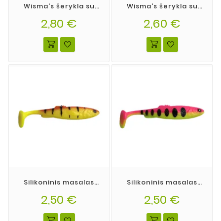
Wisma's šerykla su
Wisma's šerykla su
ragais dydis XL
ragais dydis L
2,80 €
39*40mm
2,60 €
39*35mm
Silikoninis masalas
Silikoninis masalas
Wisma's Memel Shad
Wisma's Memel Shad
spalva 20
2,50 €
2,50 €
spalva 19