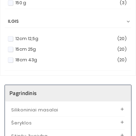
150 g
(3)
85 g
(1)
ILGIS

105 g
(1)
12cm 12,5g
(20)
15cm 25g
(20)
18cm 43g
(20)
Pagrindinis
Silikoniniai masalai

Šeryklos

Stintų žvejyba
