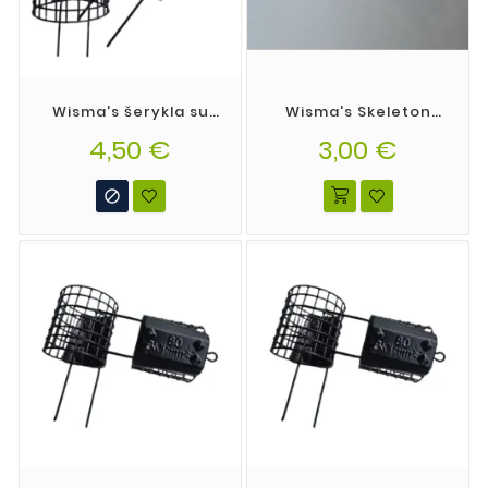
Wisma's šerykla su
Wisma's Skeleton
ragais dydis XXL
spalva 18
4,50 €
50*70mm
3,00 €
