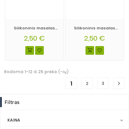
Silikoninis masalas
Silikoninis masalas
Wisma's Memel Shad
Wisma's Memel Shad
2,50 €
spalva 14
2,50 €
spalva 13
Rodoma 1-12 iš 25 prekė (-ių)
1

2
3
Filtras
KAINA
