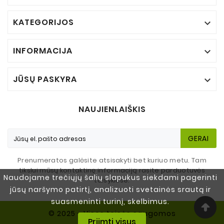
KATEGORIJOS

INFORMACIJA

JŪSŲ PASKYRA

NAUJIENLAIŠKIS
GERAI
Prenumeratos galėsite atsisakyti bet kuriuo metu. Tam
tikslui mūsų kontaktinę informaciją rasite parduotuvės
Naudojame trečiųjų šalių slapukus siekdami pagerinti
taisyklėse.
jūsų naršymo patirtį, analizuoti svetainės srautą ir
suasmeninti turinį, skelbimus.
© 2025 - Visos teisės saugomos
Priimti visus