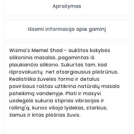
Aprašymas
Išsami informacija apie gaminį
Wisma's Memel Shad - aukštos kokybės
silikoninis masalas, pagamintas iš
plaukiančio silikono. Sukurtas tam, kad
išprovokuotų net atsargiausius plėšrūnus.
Realistiška žuvelės forma ir detalus
paviršiaus raštas užtikrina natūralų masalo
pateikimą vandenyje. Plati ir masyvi
uodegėlė sukuria stiprias vibracijas ir
rolling'ą, kurios vilioja lydekas, starkius,
šamus ir kitas plėšrias žuvis.