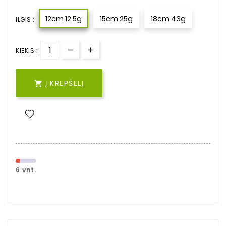
12cm 12,5g
15cm 25g
18cm 43g
ILGIS :
KIEKIS :
Į KREPŠELĮ

6 vnt.