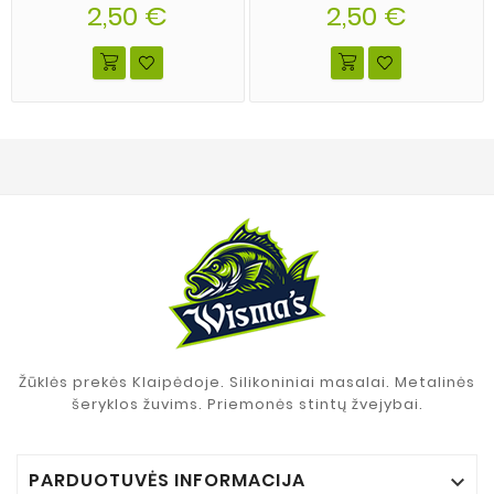
2,50 €
spalva 13
spalva 02
2,50 €
Žūklės prekės Klaipėdoje. Silikoniniai masalai. Metalinės
šeryklos žuvims. Priemonės stintų žvejybai.
PARDUOTUVĖS INFORMACIJA
