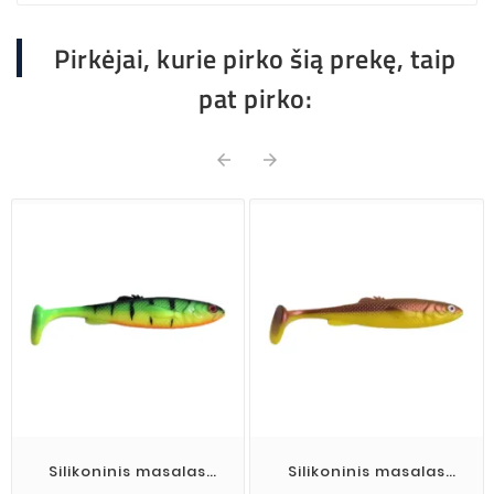
Pirkėjai, kurie pirko šią prekę, taip
pat pirko:


Silikoninis masalas
Silikoninis masalas
Wisma's Memel Shad
Wisma's Memel Shad