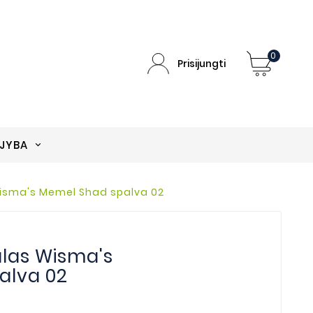
0
Prisijungti
EJYBA
Wisma's Memel Shad spalva 02
alas Wisma's
alva 02