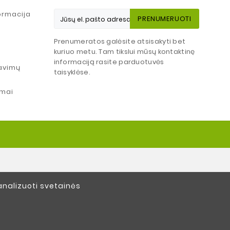
ormacija
PRENUMERUOTI
Prenumeratos galėsite atsisakyti bet
kuriuo metu. Tam tikslui mūsų kontaktinę
informaciją rasite parduotuvės
avimų
taisyklėse.
mai
analizuoti svetainės