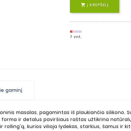
Į KREPŠELĮ

7 vnt.
ie gaminį
oninis masalas, pagamintas iš plaukiančio silikono.
 forma ir detalus paviršiaus raštas užtikrina natūral
rolling'ą, kurios vilioja lydekas, starkius, šamus ir kit