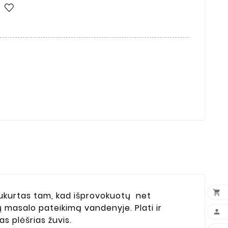

 Sukurtas tam, kad išprovokuotų net
ų masalo pateikimą vandenyje. Plati ir

as plėšrias žuvis.