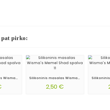
 pat pirko:
as Wisma's
Silikoninis masalas Wisma's
Silikonin
alva 01
Memel Shad spalva 11
Memel 
€
2,50 €