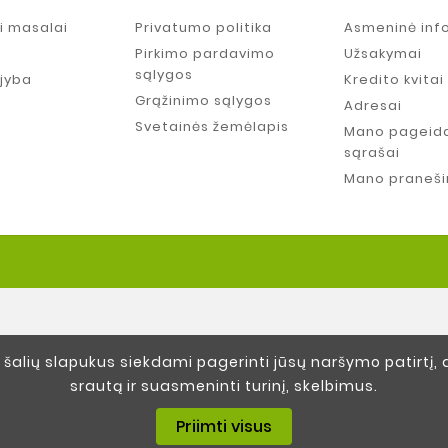
ai masalai
Privatumo politika
Asmeninė inf
Pirkimo pardavimo
Užsakymai
sąlygos
ejyba
Kredito kvitai
Grąžinimo sąlygos
Adresai
Svetainės žemėlapis
Mano pageid
sąrašai
Mano praneši
šalių slapukus siekdami pagerinti jūsų naršymo patirtį, 
srautą ir suasmeninti turinį, skelbimus.
Priimti visus