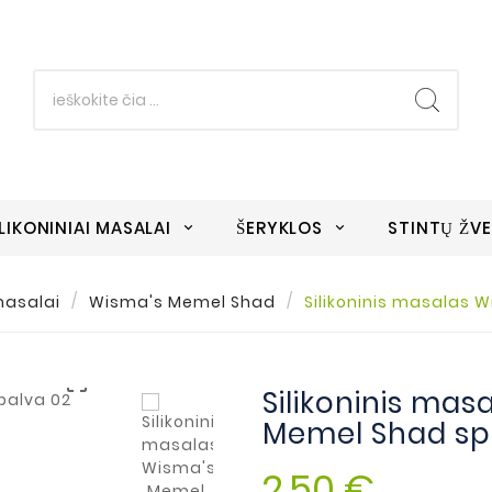
ILIKONINIAI MASALAI
ŠERYKLOS
STINTŲ ŽV
 masalai
Wisma's Memel Shad
Silikoninis masalas 

Silikoninis mas
Memel Shad sp
2,50 €