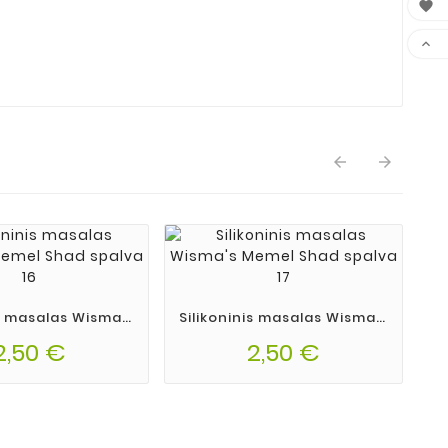




is masalas Wisma's
Silikoninis masalas Wisma's
Shad spalva 16
Memel Shad spalva 17
2,50 €
2,50 €