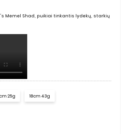
s Memel Shad, puikiai tinkantis lydekų, starkių
5cm 25g
18cm 43g