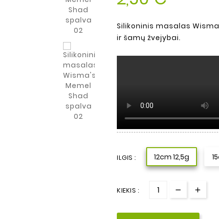
Silikoninis masalas Wisma'
ir šamų žvejybai.
12cm 12,5g
1
ILGIS :
KIEKIS :