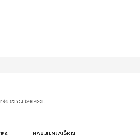
S
nės stintų žvejybai.
NAUJIENLAIŠKIS
YRA