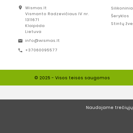
location_on
Wismas.lt
Silikonini
Vismanto Radzevičiaus IV nr.
Šeryklos
1311671
Stintų žv
Klaipėda
Lietuva
info@wismas.lt
email
+37060095577
call
© 2025 - Visos teisės saugomos
Naudojame trečiųjų 