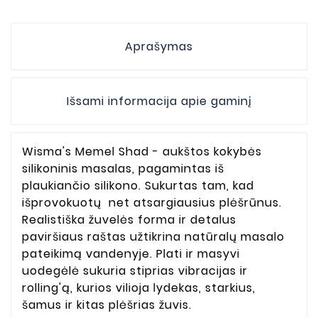
Aprašymas
Išsami informacija apie gaminį
Wisma's Memel Shad - aukštos kokybės
silikoninis masalas, pagamintas iš
plaukiančio silikono. Sukurtas tam, kad
išprovokuotų net atsargiausius plėšrūnus.
Realistiška žuvelės forma ir detalus
paviršiaus raštas užtikrina natūralų masalo
pateikimą vandenyje. Plati ir masyvi
uodegėlė sukuria stiprias vibracijas ir
rolling'ą, kurios vilioja lydekas, starkius,
šamus ir kitas plėšrias žuvis.