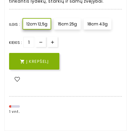
tinkantis lydekų, starkių ir šamų žvejybai.
12cm 12,5g
15cm 25g
18cm 43g
ILGIS :
KIEKIS :
Į KREPŠELĮ

1 vnt.