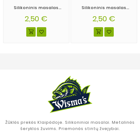
Silikoninis masalas
Silikoninis masalas
Wisma's Memel Shad
Wisma's Memel Shad
2,50 €
spalva 17
spalva 08
2,50 €
Žūklės prekės Klaipėdoje. Silikoniniai masalai. Metalinės
šeryklos žuvims. Priemonės stintų žvejybai.