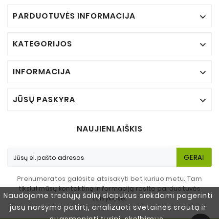
PARDUOTUVĖS INFORMACIJA

KATEGORIJOS

INFORMACIJA

JŪSŲ PASKYRA

NAUJIENLAIŠKIS
GERAI
Prenumeratos galėsite atsisakyti bet kuriuo metu. Tam
tikslui mūsų kontaktinę informaciją rasite parduotuvės
Naudojame trečiųjų šalių slapukus siekdami pagerinti
taisyklėse.
jūsų naršymo patirtį, analizuoti svetainės srautą ir